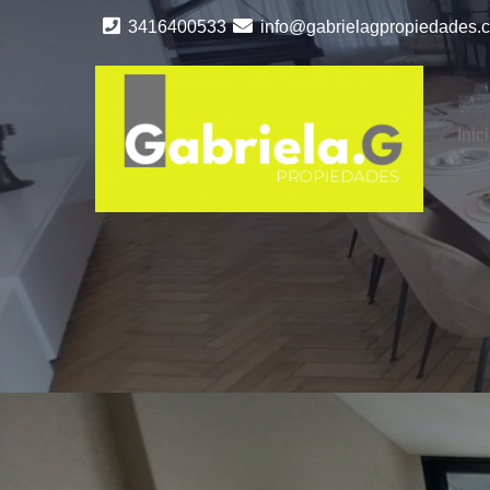
3416400533
info@gabrielagpropiedades.
Inic