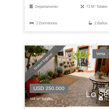
Departamento
73 M² Totales
2 Dormitorios
2 Baños
Venta
Nuevo Ingreso
USD 250.000
La Se
348 M² Totales
22