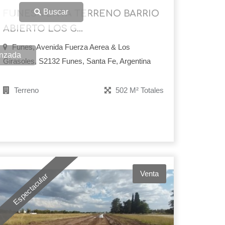
Buscar
FUNES VENTA TERRENO BARRIO
ABIERTO LOS G...
Funes, Avenida Fuerza Aerea & Los
anzada
Girasoles, S2132 Funes, Santa Fe, Argentina
Terreno
502 M² Totales
Venta
Espectacular