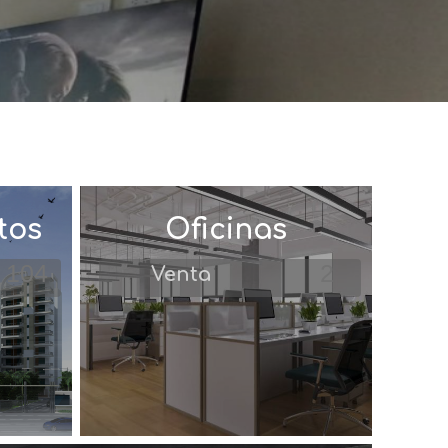
tos
Oficinas
104
2
Venta