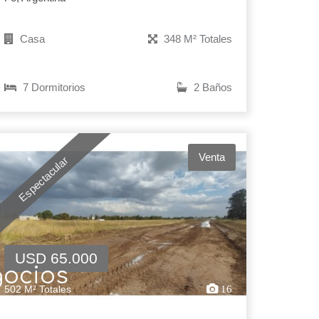
Casa
348 M² Totales
7 Dormitorios
2 Baños
Venta
Espectacular
USD 65.000
gocios
502 M² Totales
16