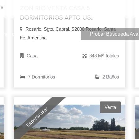
ZON RIO VENTA CASA 5
DORMITORIOS APTO US...
Rosario, Sgto. Cabral, S2000 Rosario, Santa
ones de filtro en búsqueda avanzada!
Probar Búsqueda Av
Fe, Argentina
Casa
348 M² Totales
7 Dormitorios
2 Baños
Venta
Espectacular