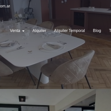
com.ar
io
Venta
Alquiler
Alquiler Temporal
Blog
T