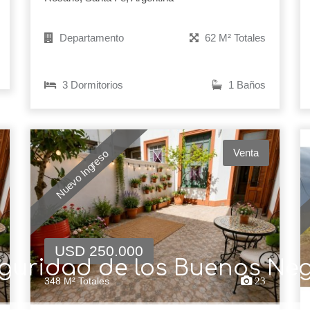
Departamento
62 M² Totales
3 Dormitorios
1 Baños
Venta
Nuevo Ingreso
USD 250.000
guridad de los Buenos Ne
348 M² Totales
23