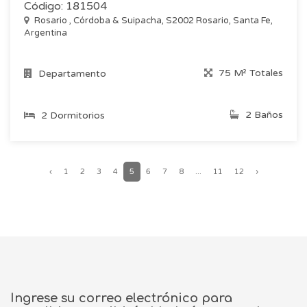
Código: 181504
Rosario , Córdoba & Suipacha, S2002 Rosario, Santa Fe,
Argentina
75 M² Totales
Departamento
2 Baños
2 Dormitorios
‹
1
2
3
4
5
6
7
8
...
11
12
›
Ingrese su correo electrónico para