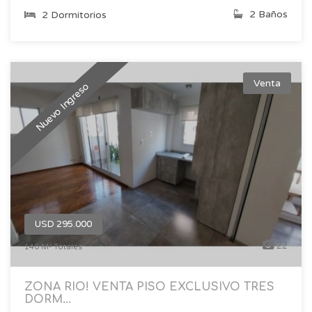
2 Baños
2 Dormitorios
Venta
Nuevo Ingreso
USD 295.000
22
140 M² Totales
ZONA RIO! VENTA PISO EXCLUSIVO TRES
DORM...