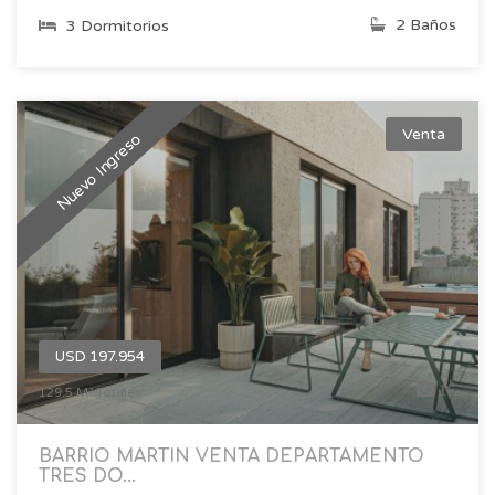
2 Baños
3 Dormitorios
Venta
Nuevo Ingreso
USD 197.954
15
129.5 M² Totales
BARRIO MARTIN VENTA DEPARTAMENTO
TRES DO...