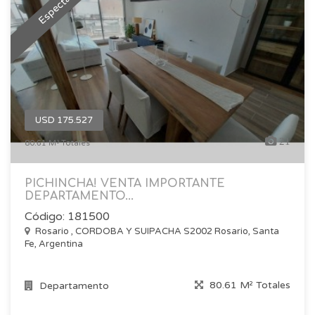
Espectacular
USD 175.527
21
80.61 M² Totales
PICHINCHA! VENTA IMPORTANTE
DEPARTAMENTO...
Código: 181500
Rosario , CORDOBA Y SUIPACHA S2002 Rosario, Santa
Fe, Argentina
80.61 M² Totales
Departamento